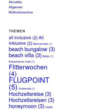
Aktuelles
Allgemein
Multivisionsshow
THEMEN
all inclusive
(2)
All
Inklusive
(2)
Bahnanreise
(1)
beach bungalow
(3)
beach villa
(3)
Belize
(1)
Erwachsenen Insel
(1)
Flitterwochen
(4)
FLUGPOINT
(5)
Guatemala
(1)
Hochzeitsreise
(3)
Hochzeitsreisen
(3)
honeymoon
(3)
Hotels