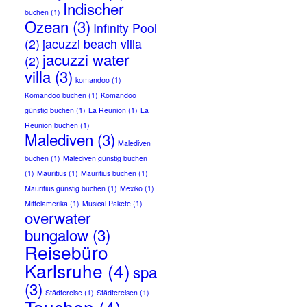
Indischer
buchen
(1)
Ozean
(3)
Infinity Pool
(2)
jacuzzi beach villa
jacuzzi water
(2)
villa
(3)
komandoo
(1)
Komandoo buchen
(1)
Komandoo
günstig buchen
(1)
La Reunion
(1)
La
Reunion buchen
(1)
Malediven
(3)
Malediven
buchen
(1)
Malediven günstig buchen
(1)
Mauritius
(1)
Mauritius buchen
(1)
Mauritius günstig buchen
(1)
Mexiko
(1)
Mittelamerika
(1)
Musical Pakete
(1)
overwater
bungalow
(3)
Reisebüro
Karlsruhe
(4)
spa
(3)
Städtereise
(1)
Städtereisen
(1)
Tauchen
(4)