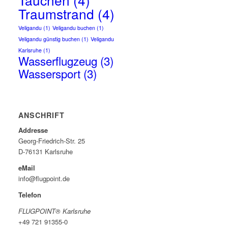
Traumstrand
(4)
Veligandu
(1)
Veligandu buchen
(1)
Veligandu günstig buchen
(1)
Veligandu
Karlsruhe
(1)
Wasserflugzeug
(3)
Wassersport
(3)
ANSCHRIFT
Addresse
Georg-Friedrich-Str. 25
D-76131 Karlsruhe
eMail
info@flugpoint.de
Telefon
FLUGPOINT® Karlsruhe
+49 721 91355-0